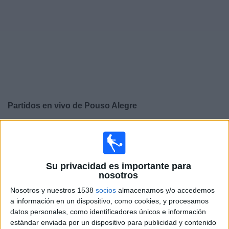
Noticias
Widget
Partidos en vivo de
Pouso Alegre
×
Pouso Alegre: Actualmente no hay ningún partido en
vivo por TV. Puedes consultar el historial de partidos
emitidos anteriormente.
Su privacidad es importante para
nosotros
Miércoles, 12/2/2025
Nosotros y nuestros 1538
socios
almacenamos y/o accedemos
17:45
Campeonato Mineiro
a información en un dispositivo, como cookies, y procesamos
datos personales, como identificadores únicos e información
Pouso Alegre
estándar enviada por un dispositivo para publicidad y contenido