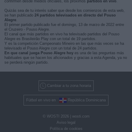
confirmen desde medios oficiales, los próximos
partidos en vivo
.
Quizás sea de tu interés saber que desde los comienzos de esta web,
se han publicado
24 partidos televisados en directo del Pouso
Alegre
.
El primer partido publicado fue el domingo, 13 de marzo de 2022 entre
el Cruzeiro - Pouso Alegre.
El canal que más partidos en vivo ha televisado partidos del Pouso
Alegre es Brasileirão Play con un total de 19 partidos.
Y es la competición Campeonato Mineiro en las que más veces se ha
televisado el Pouso Alegre con un total de 24 partidos.
En que canal juega Pouso Alegre hoy
es una de las preguntas más
habituales que se hacen los aficionados y gracias a esta Agenda, ya no
se perderá ningún partido.
Cambiar a tu zona horaria
Fútbol en vivo en
República Dominicana
© WOSTI 2026 |
wosti.com
Aviso legal
Política de cookies