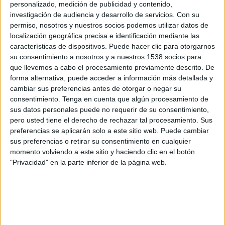
personalizado, medición de publicidad y contenido,
Uberlândia
investigación de audiencia y desarrollo de servicios.
Con su
Fanatiz (Míralo en vivo)
permiso, nosotros y nuestros socios podemos utilizar datos de
localización geográfica precisa e identificación mediante las
Miércoles, 5/2/2025
características de dispositivos. Puede hacer clic para otorgarnos
su consentimiento a nosotros y a nuestros 1538 socios para
18:00
Campeonato Mineiro
que llevemos a cabo el procesamiento previamente descrito. De
forma alternativa, puede acceder a información más detallada y
Pouso Alegre
cambiar sus preferencias antes de otorgar o negar su
Betim Futebol
consentimiento.
Tenga en cuenta que algún procesamiento de
Fanatiz (Míralo en vivo)
sus datos personales puede no requerir de su consentimiento,
pero usted tiene el derecho de rechazar tal procesamiento. Sus
Domingo, 2/2/2025
preferencias se aplicarán solo a este sitio web. Puede cambiar
sus preferencias o retirar su consentimiento en cualquier
13:00
Campeonato Mineiro
momento volviendo a este sitio y haciendo clic en el botón
"Privacidad" en la parte inferior de la página web.
Democrata GV
Pouso Alegre
Fanatiz (Míralo en vivo)
Más días