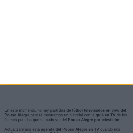
En este momento, no hay
partidos de fútbol televisados en vivo del
Pouso Alegre
pero te mostramos un historial con la
guía en TV
de los
últimos partidos que se pudo ver del
Pouso Alegre por televisión
.
Actualizaremos está
agenda del Pouso Alegre en TV
cuando nos