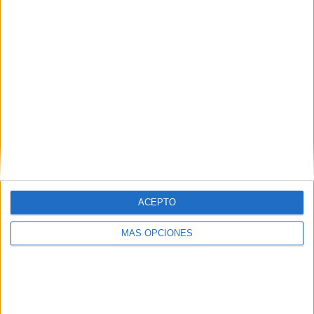
OL Reign
4 (10.81%)
NJ/NY Gotham FC
4 (10.81%)
Orlando Pride
3 (8.11%)
Ver ranking completo
RANKING POR COMPETICIONES
NWSL
30 (81.08%)
NWSL x Liga MXF Summer Cup
3 (8.11%)
The Women's Cup
2 (5.41%)
NWSL Challenge Cup
2 (5.41%)
Ver ranking completo
ACEPTO
MÁS OPCIONES
Nº DE PARTIDOS POR DÍA DE LA SEMANA
LUNES
MARTES
MIÉRCOLES
JUEVES
VIERNES
-
1
3
1
10
- %
2.7%
8.11%
2.7%
27.03%