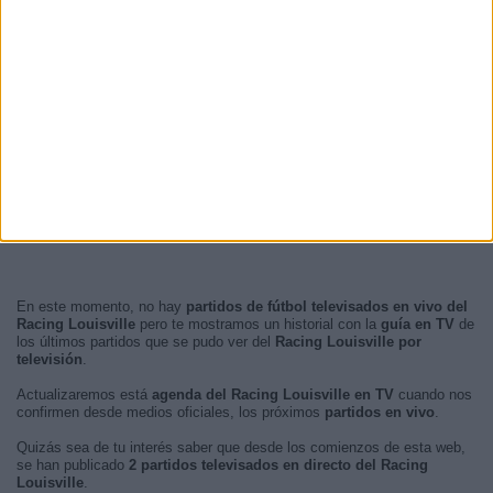
En este momento, no hay
partidos de fútbol televisados en vivo del
Racing Louisville
pero te mostramos un historial con la
guía en TV
de
los últimos partidos que se pudo ver del
Racing Louisville por
televisión
.
Actualizaremos está
agenda del Racing Louisville en TV
cuando nos
confirmen desde medios oficiales, los próximos
partidos en vivo
.
Quizás sea de tu interés saber que desde los comienzos de esta web,
se han publicado
2 partidos televisados en directo del Racing
Louisville
.