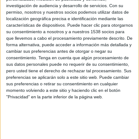
Chicago Red Stars
investigación de audiencia y desarrollo de servicios.
Con su
Azteca Deportes Network
permiso, nosotros y nuestros socios podemos utilizar datos de
localización geográfica precisa e identificación mediante las
características de dispositivos. Puede hacer clic para otorgarnos
Domingo, 26/7/2026
su consentimiento a nosotros y a nuestros 1538 socios para
21:00
NWSL
que llevemos a cabo el procesamiento previamente descrito. De
forma alternativa, puede acceder a información más detallada y
Angel City FC
cambiar sus preferencias antes de otorgar o negar su
Racing Louisville
consentimiento.
Tenga en cuenta que algún procesamiento de
sus datos personales puede no requerir de su consentimiento,
Disney+ Premium
ESPN 2
pero usted tiene el derecho de rechazar tal procesamiento. Sus
preferencias se aplicarán solo a este sitio web. Puede cambiar
sus preferencias o retirar su consentimiento en cualquier
DATOS ESTADÍSTICOS DEL EQUIPO RACING LOUISVILLE
momento volviendo a este sitio y haciendo clic en el botón
EN TELEVISIÓN EN REPÚBLICA DOMINICANA
"Privacidad" en la parte inferior de la página web.
A fecha de hoy
8/8/2026
y desde que esta web recoge los datos
estadísticos de cuándo y dónde se transmiten los partidos de
Fútbol
del
equipo
Racing Louisville
en
República Dominicana
, que fue el
4/7/2022
,
podemos dar los siguientes datos: