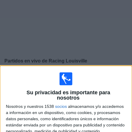
Noticias
Widget
Partidos en vivo de
Racing Louisville
×
Racing Louisville: Actualmente no hay ningún partido en
vivo por TV. Puedes consultar el historial de partidos
emitidos anteriormente.
Su privacidad es importante para
nosotros
Sábado, 1/8/2026
Nosotros y nuestros 1538
socios
almacenamos y/o accedemos
a información en un dispositivo, como cookies, y procesamos
16:00
NWSL
datos personales, como identificadores únicos e información
estándar enviada por un dispositivo para publicidad y contenido
Racing Louisville
personalizado, medición de publicidad y contenido,