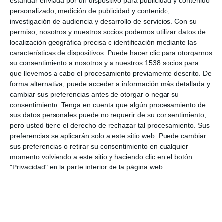
estándar enviada por un dispositivo para publicidad y contenido
Shabab Al Ahli
personalizado, medición de publicidad y contenido,
ESPN 2
Disney+ Premium
investigación de audiencia y desarrollo de servicios.
Con su
permiso, nosotros y nuestros socios podemos utilizar datos de
Sábado, 21/3/2026
localización geográfica precisa e identificación mediante las
características de dispositivos. Puede hacer clic para otorgarnos
09:55
UAE President's Cup
su consentimiento a nosotros y a nuestros 1538 socios para
que llevemos a cabo el procesamiento previamente descrito. De
Al Jazira
forma alternativa, puede acceder a información más detallada y
Shabab Al Ahli
cambiar sus preferencias antes de otorgar o negar su
FIFA+
DAZN App Gratis (Ver gratis)
consentimiento.
Tenga en cuenta que algún procesamiento de
sus datos personales puede no requerir de su consentimiento,
pero usted tiene el derecho de rechazar tal procesamiento. Sus
Lunes, 9/2/2026
preferencias se aplicarán solo a este sitio web. Puede cambiar
11:00
AFC Champions League Elite
sus preferencias o retirar su consentimiento en cualquier
momento volviendo a este sitio y haciendo clic en el botón
Shabab Al Ahli
"Privacidad" en la parte inferior de la página web.
Al Hilal
ESPN 2
Disney+ Premium
DATOS ESTADÍSTICOS DEL EQUIPO SHABAB AL AHLI EN