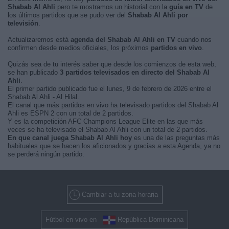
Shabab Al Ahli
pero te mostramos un historial con la
guía en TV
de
los últimos partidos que se pudo ver del
Shabab Al Ahli por
televisión
.
Actualizaremos está
agenda del Shabab Al Ahli en TV
cuando nos
confirmen desde medios oficiales, los próximos
partidos en vivo
.
Quizás sea de tu interés saber que desde los comienzos de esta web,
se han publicado
3 partidos televisados en directo del Shabab Al
Ahli
.
El primer partido publicado fue el lunes, 9 de febrero de 2026 entre el
Shabab Al Ahli - Al Hilal.
El canal que más partidos en vivo ha televisado partidos del Shabab Al
Ahli es ESPN 2 con un total de 2 partidos.
Y es la competición AFC Champions League Elite en las que más
veces se ha televisado el Shabab Al Ahli con un total de 2 partidos.
En que canal juega Shabab Al Ahli hoy
es una de las preguntas más
habituales que se hacen los aficionados y gracias a esta Agenda, ya no
se perderá ningún partido.
Cambiar a tu zona horaria
Fútbol en vivo en
República Dominicana