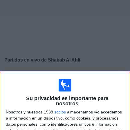
Noticias
Widget
Partidos en vivo de
Shabab Al Ahli
×
Shabab Al Ahli: Actualmente no hay ningún partido en
vivo por TV. Puedes consultar el historial de partidos
emitidos anteriormente.
Su privacidad es importante para
nosotros
Martes, 21/4/2026
Nosotros y nuestros 1538
socios
almacenamos y/o accedemos
12:15
AFC Champions League Elite
a información en un dispositivo, como cookies, y procesamos
datos personales, como identificadores únicos e información
Machida Zelvia