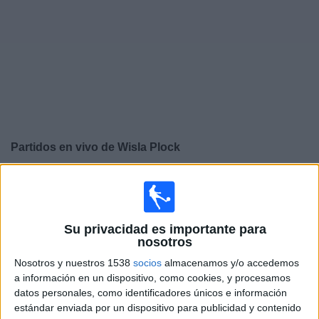
Noticias
Widget
Partidos en vivo de
Wisla Plock
×
Wisla Plock: Actualmente no hay ningún partido en vivo
por TV. Puedes consultar el historial de partidos
emitidos anteriormente.
Su privacidad es importante para
nosotros
Domingo, 21/5/2023
Nosotros y nuestros 1538
socios
almacenamos y/o accedemos
a información en un dispositivo, como cookies, y procesamos
11:30
Liga Polaca
datos personales, como identificadores únicos e información
Wisla Plock
estándar enviada por un dispositivo para publicidad y contenido