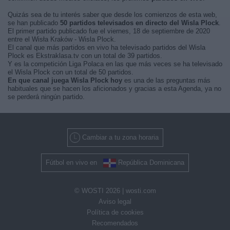
Quizás sea de tu interés saber que desde los comienzos de esta web,
se han publicado
50 partidos televisados en directo del Wisla Plock
.
El primer partido publicado fue el viernes, 18 de septiembre de 2020
entre el Wisła Kraków - Wisla Plock.
El canal que más partidos en vivo ha televisado partidos del Wisla
Plock es Ekstraklasa.tv con un total de 39 partidos.
Y es la competición Liga Polaca en las que más veces se ha televisado
el Wisla Plock con un total de 50 partidos.
En que canal juega Wisla Plock hoy
es una de las preguntas más
habituales que se hacen los aficionados y gracias a esta Agenda, ya no
se perderá ningún partido.
Cambiar a tu zona horaria
Fútbol en vivo en
República Dominicana
© WOSTI 2026 |
wosti.com
Aviso legal
Política de cookies
Recomendados