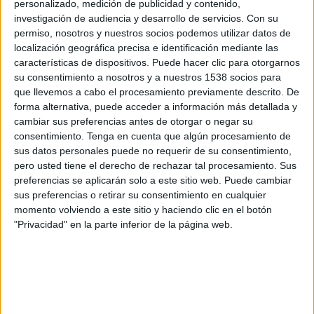
personalizado, medición de publicidad y contenido,
Raków Częstochowa
investigación de audiencia y desarrollo de servicios.
Con su
OneFootball
permiso, nosotros y nuestros socios podemos utilizar datos de
localización geográfica precisa e identificación mediante las
Viernes, 28/4/2023
características de dispositivos. Puede hacer clic para otorgarnos
su consentimiento a nosotros y a nuestros 1538 socios para
12:00
Liga Polaca
que llevemos a cabo el procesamiento previamente descrito. De
forma alternativa, puede acceder a información más detallada y
Legia Warszawa
cambiar sus preferencias antes de otorgar o negar su
Wisla Plock
consentimiento.
Tenga en cuenta que algún procesamiento de
OneFootball
sus datos personales puede no requerir de su consentimiento,
pero usted tiene el derecho de rechazar tal procesamiento. Sus
preferencias se aplicarán solo a este sitio web. Puede cambiar
Sábado, 11/2/2023
sus preferencias o retirar su consentimiento en cualquier
11:30
Liga Polaca
momento volviendo a este sitio y haciendo clic en el botón
"Privacidad" en la parte inferior de la página web.
Wisla Plock
Lech Poznan
OneFootball
Más días