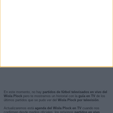
En este momento, no hay
partidos de fútbol televisados en vivo del
Wisla Plock
pero te mostramos un historial con la
guía en TV
de los
últimos partidos que se pudo ver del
Wisla Plock por televisión
.
Actualizaremos está
agenda del Wisla Plock en TV
cuando nos
confirmen desde medios oficiales, los próximos
partidos en vivo
.