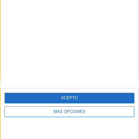
COMPETICIONES
VS Legia
RIVALES
Warszawa
RANKING POR EQUIPOS
Legia Warszawa
6 (9.84%)
Lech Poznan
6 (9.84%)
Raków Częstochowa
5 (8.2%)
Zagłębie Lubin
4 (6.56%)
Jagiellonia Bialystok
4 (6.56%)
Ver ranking completo
RANKING POR COMPETICIONES
ACEPTO
Liga Polaca
61 (100%)
Ver ranking completo
MÁS OPCIONES
Nº DE PARTIDOS POR DÍA DE LA SEMANA