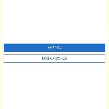
73.58%
56 partidos de pago
26.42%
PARTIDO MÁS REPETIDO
Estados Unidos - Burkina Faso
2
ÚLTIMO PARTIDO EN ABIERTO
ACEPTO
Portugal - Austria
MÁS OPCIONES
27/11/2025 FIFA Mundial Sub-17 por
FIFA+
ÚLTIMO PARTIDO DE PAGO
Panamá - Nicaragua
12/2/2026 FIFA Mundial Sub-17 por
Disney+ Premium
RANKING POR CANALES
FIFA+
156 (73.58%)