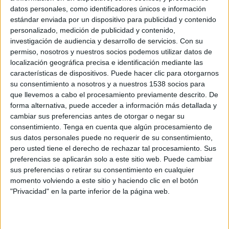
Nicaragua
datos personales, como identificadores únicos e información
estándar enviada por un dispositivo para publicidad y contenido
Disney+ Premium
personalizado, medición de publicidad y contenido,
investigación de audiencia y desarrollo de servicios.
Con su
Miércoles, 11/2/2026
permiso, nosotros y nuestros socios podemos utilizar datos de
localización geográfica precisa e identificación mediante las
12:00
FIFA Mundial Sub-17
características de dispositivos. Puede hacer clic para otorgarnos
Fase de Clasificación
su consentimiento a nosotros y a nuestros 1538 socios para
Aruba
que llevemos a cabo el procesamiento previamente descrito. De
forma alternativa, puede acceder a información más detallada y
Islas Caimán
cambiar sus preferencias antes de otorgar o negar su
Disney+ Premium
consentimiento.
Tenga en cuenta que algún procesamiento de
15:00
FIFA Mundial Sub-17
sus datos personales puede no requerir de su consentimiento,
Fase de Clasificación
pero usted tiene el derecho de rechazar tal procesamiento. Sus
preferencias se aplicarán solo a este sitio web. Puede cambiar
Canadá
sus preferencias o retirar su consentimiento en cualquier
momento volviendo a este sitio y haciendo clic en el botón
Jamaica
"Privacidad" en la parte inferior de la página web.
Disney+ Premium
17:00
FIFA Mundial Sub-17
Fase de Clasificación