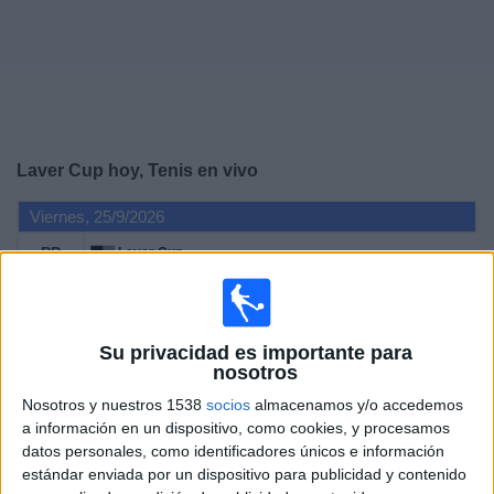
Noticias
Widget
Laver Cup hoy, Tenis en vivo
Viernes, 25/9/2026
PD
Laver Cup
Partido 1
Canal por confirmar
Su privacidad es importante para
nosotros
DATOS ESTADÍSTICOS DE LAVER CUP EN TELEVISIÓN EN
Nosotros y nuestros 1538
socios
almacenamos y/o accedemos
REPÚBLICA DOMINICANA
a información en un dispositivo, como cookies, y procesamos
datos personales, como identificadores únicos e información
A fecha de hoy
8/8/2026
y desde que esta web recoge los datos
estándar enviada por un dispositivo para publicidad y contenido
estadísticos de cuándo y dónde se televisan los partidos de
Tenis
de la