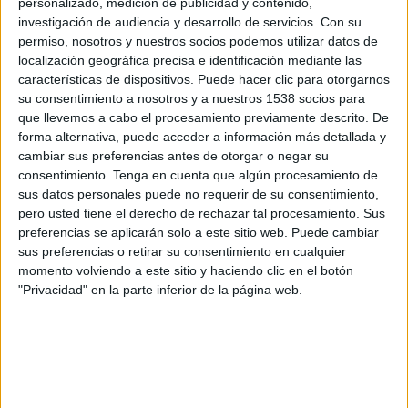
personalizado, medición de publicidad y contenido,
competición
Laver Cup
en
República Dominicana
, que fue el
22/9/2023
,
investigación de audiencia y desarrollo de servicios.
Con su
podemos dar los siguientes datos:
permiso, nosotros y nuestros socios podemos utilizar datos de
33
localización geográfica precisa e identificación mediante las
características de dispositivos. Puede hacer clic para otorgarnos
su consentimiento a nosotros y a nuestros 1538 socios para
PARTIDOS TELEVISADOS
que llevemos a cabo el procesamiento previamente descrito. De
0 partidos en abierto
forma alternativa, puede acceder a información más detallada y
0%
cambiar sus preferencias antes de otorgar o negar su
33 partidos de pago
consentimiento.
Tenga en cuenta que algún procesamiento de
100%
sus datos personales puede no requerir de su consentimiento,
pero usted tiene el derecho de rechazar tal procesamiento. Sus
PARTIDO MÁS REPETIDO
preferencias se aplicarán solo a este sitio web. Puede cambiar
sus preferencias o retirar su consentimiento en cualquier
A. Zverev - T. Fritz
momento volviendo a este sitio y haciendo clic en el botón
2
"Privacidad" en la parte inferior de la página web.
ÚLTIMO PARTIDO EN ABIERTO
-
- por
ÚLTIMO PARTIDO DE PAGO