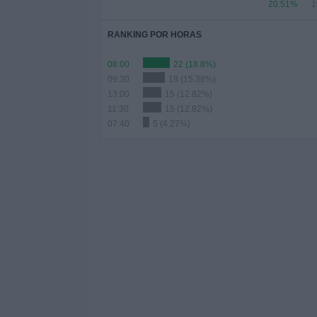
20.51%
1
RANKING POR HORAS
08:00
22 (18.8%)
09:30
18 (15.38%)
13:00
15 (12.82%)
11:30
15 (12.82%)
07:40
5 (4.27%)