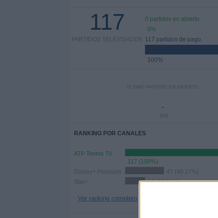
117
0 partidos en abierto
0%
PARTIDOS TELEVISADOS
117 partidos de pago
100%
ÚLTIMO PARTIDO EN ABIERTO
-
- por
RANKING POR CANALES
ATP Tennis TV
117 (100%)
Disney+ Premium
47 (40.17%)
Star+
24 (20.51%)
Ver ranking completo