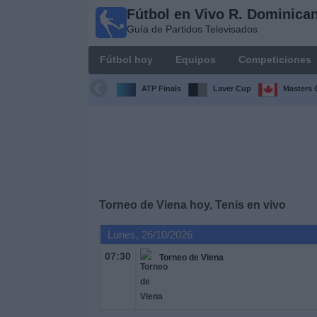
Fútbol en Vivo R. Dominica
Fútbol en
Guía de Partidos Televisados
Vivo R.
Dominicana
Fútbol hoy
Equipos
Competiciones
Guía de Partidos
Televisados
ATP Finals
Laver Cup
Masters 
Fútbol
hoy
Equipos
Torneo de Viena hoy, Tenis en vivo
Competiciones
Lunes, 26/10/2026
Canales
07:30
Torneo de Viena
TV
Otros
Deportes