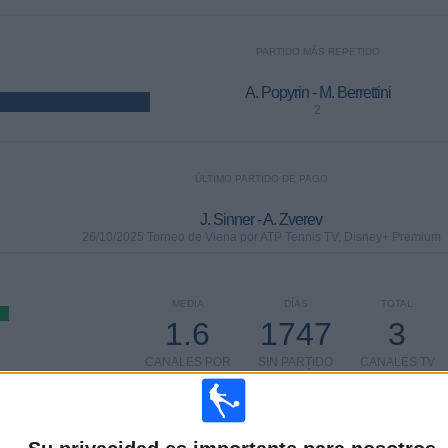
PARTIDO MÁS REPETIDO
A. Popyrin - M. Berrettini
2
ÚLTIMO PARTIDO DE PAGO
J. Sinner - A. Zverev
26/10/2025 Torneo de Viena por ATP Tennis TV, Disney+ Premium
MEDIA
DÍAS
TOTAL
1.6
1747
3
CANALES POR
SIN PARTIDO
CANALES TV
PARTIDO
GRATUÍTO