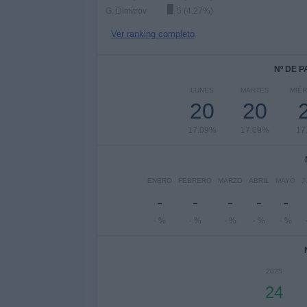
G. Dimitrov
5 (4.27%)
Ver ranking completo
Nº DE 
LUNES
MARTES
MIÉ
20
20
17.09%
17.09%
17
ENERO
FEBRERO
MARZO
ABRIL
MAYO
J
-
-
-
-
-
- %
- %
- %
- %
- %
2025
24