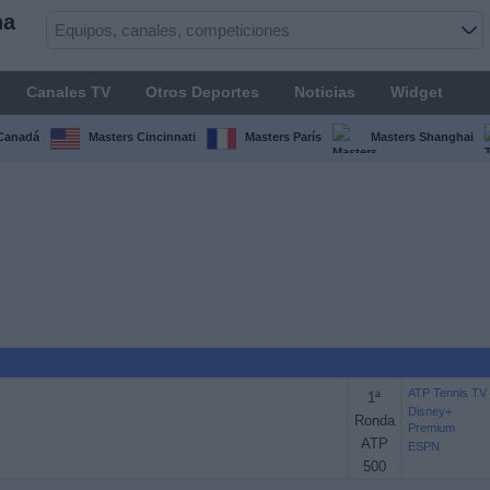
na
Canales TV
Otros Deportes
Noticias
Widget
Canadá
Masters Cincinnati
Masters París
Masters Shanghai
ATP Tennis TV
1ª
Disney+
Ronda
Premium
ATP
ESPN
500