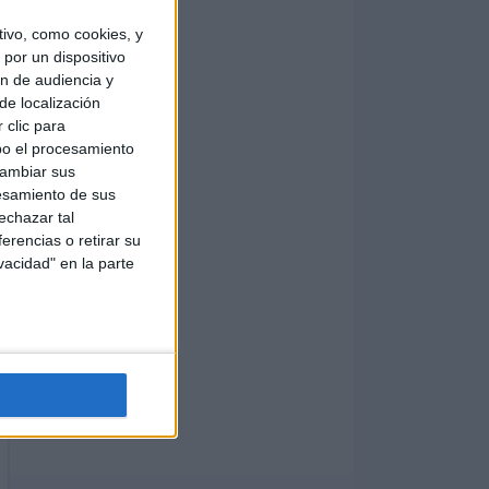
ivo, como cookies, y
por un dispositivo
ón de audiencia y
de localización
 clic para
bo el procesamiento
cambiar sus
esamiento de sus
echazar tal
erencias o retirar su
vacidad" en la parte