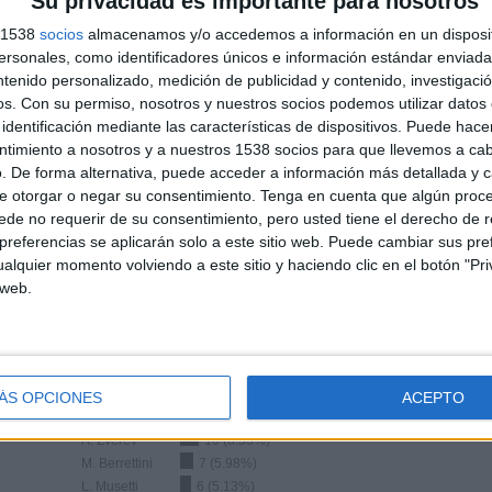
Su privacidad es importante para nosotros
TOTAL
TOTAL
s 1538
socios
almacenamos y/o accedemos a información en un disposit
100%
71
3
sonales, como identificadores únicos e información estándar enviada 
ntenido personalizado, medición de publicidad y contenido, investigaci
Total equipos
CANALES
os.
Con su permiso, nosotros y nuestros socios podemos utilizar datos 
identificación mediante las características de dispositivos. Puede hacer
Ranking equipos por nº de partidos en abierto
ntimiento a nosotros y a nuestros 1538 socios para que llevemos a ca
. De forma alternativa, puede acceder a información más detallada y 
e otorgar o negar su consentimiento.
Tenga en cuenta que algún proc
Ver ranking completo
de no requerir de su consentimiento, pero usted tiene el derecho de r
referencias se aplicarán solo a este sitio web. Puede cambiar sus pref
alquier momento volviendo a este sitio y haciendo clic en el botón "Pri
 web.
Ranking equipos por nº de partidos Visitante
ÁS OPCIONES
ACEPTO
J. Sinner
12 (10.26%)
A. Zverev
10 (8.55%)
M. Berrettini
7 (5.98%)
L. Musetti
6 (5.13%)