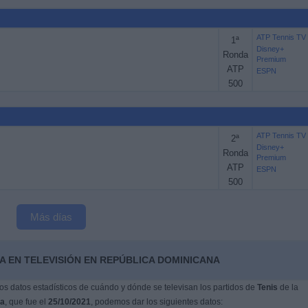
ATP Tennis TV
1ª
Disney+
Ronda
Premium
ATP
ESPN
500
ATP Tennis TV
2ª
Disney+
Ronda
Premium
ATP
ESPN
500
Más días
A EN TELEVISIÓN EN REPÚBLICA DOMINICANA
s datos estadísticos de cuándo y dónde se televisan los partidos de
Tenis
de la
na
, que fue el
25/10/2021
, podemos dar los siguientes datos: