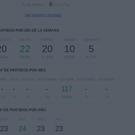
A. De Miñaur
5 (4.27%)
Ver ranking completo
PARTIDOS POR DÍA DE LA SEMANA
RCOLES
JUEVES
VIERNES
SÁBADO
DOMINGO
20
22
20
10
5
.09%
18.8%
17.09%
8.55%
4.27%
Nº DE PARTIDOS POR MES
UNIO
JULIO
AGOSTO
SEPTIEMBRE
OCTUBRE
NOVIEMBRE
DICIEMBRE
-
-
-
-
117
-
-
- %
- %
- %
- %
100%
- %
- %
Nº DE PARTIDOS POR AÑO
2024
2023
2022
2021
23
24
23
23