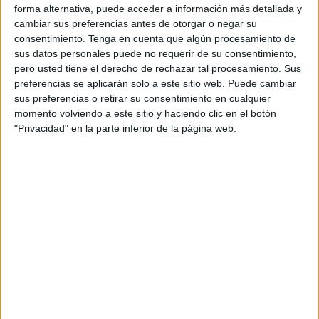
forma alternativa, puede acceder a información más detallada y
02:05
Torneo Los Cabos
cambiar sus preferencias antes de otorgar o negar su
1/4 de Final
consentimiento.
Tenga en cuenta que algún procesamiento de
sus datos personales puede no requerir de su consentimiento,
C. Norrie
pero usted tiene el derecho de rechazar tal procesamiento. Sus
B. Tomic
preferencias se aplicarán solo a este sitio web. Puede cambiar
ATP Tennis TV
Disney+ Premium
sus preferencias o retirar su consentimiento en cualquier
TyC Sports Internacional
momento volviendo a este sitio y haciendo clic en el botón
"Privacidad" en la parte inferior de la página web.
22:40
Torneo Los Cabos
Semifinal 1
ATP 250
C. Wong
A. Gea
ATP Tennis TV
Disney+ Premium
TyC Sports Internacional