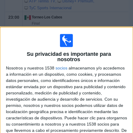
ATP Tennis TV
Disney+ Premium
TyC Sports Internacional
23:00
Torneo Los Cabos
Final
ATP 250
A. Gea
D. Shapovalov
Su privacidad es importante para
ATP Tennis TV
Disney+ Premium
nosotros
TyC Sports Internacional
Nosotros y nuestros 1538
socios
almacenamos y/o accedemos
a información en un dispositivo, como cookies, y procesamos
Viernes, 31/7/2026
datos personales, como identificadores únicos e información
estándar enviada por un dispositivo para publicidad y contenido
00:10
Torneo Los Cabos
personalizado, medición de publicidad y contenido,
1/4 de Final
investigación de audiencia y desarrollo de servicios.
Con su
permiso, nosotros y nuestros socios podemos utilizar datos de
D. Shapovalov
localización geográfica precisa e identificación mediante las
D. Svrcina
características de dispositivos. Puede hacer clic para otorgarnos
ATP Tennis TV
Disney+ Premium
su consentimiento a nosotros y a nuestros 1538 socios para
TyC Sports Internacional
que llevemos a cabo el procesamiento previamente descrito. De