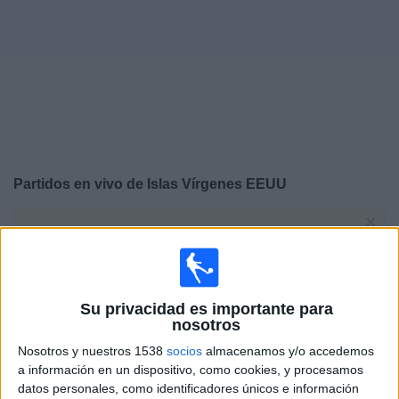
Noticias
Widget
Partidos en vivo de
Islas Vírgenes EEUU
×
Islas Vírgenes EEUU: Actualmente no hay ningún
partido en vivo por TV. Puedes consultar el historial de
partidos emitidos anteriormente.
Su privacidad es importante para
Martes, 14/4/2026
nosotros
17:00
CONCACAF Women's Championship
Nosotros y nuestros 1538
socios
almacenamos y/o accedemos
a información en un dispositivo, como cookies, y procesamos
San Vicente y Granadinas
datos personales, como identificadores únicos e información