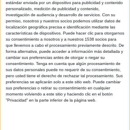
estándar enviada por un dispositivo para publicidad y contenido
Islas Vírgenes EEUU
personalizado, medición de publicidad y contenido,
Disney+ Premium
investigación de audiencia y desarrollo de servicios.
Con su
permiso, nosotros y nuestros socios podemos utilizar datos de
Viernes, 10/4/2026
localización geográfica precisa e identificación mediante las
características de dispositivos. Puede hacer clic para otorgarnos
15:00
CONCACAF Women's Championship
su consentimiento a nosotros y a nuestros 1538 socios para
que llevemos a cabo el procesamiento previamente descrito. De
México
forma alternativa, puede acceder a información más detallada y
Islas Vírgenes EEUU
cambiar sus preferencias antes de otorgar o negar su
Disney+ Premium
consentimiento.
Tenga en cuenta que algún procesamiento de
sus datos personales puede no requerir de su consentimiento,
Sábado, 28/3/2026
pero usted tiene el derecho de rechazar tal procesamiento. Sus
preferencias se aplicarán solo a este sitio web. Puede cambiar
19:00
FIFA Series
sus preferencias o retirar su consentimiento en cualquier
momento volviendo a este sitio y haciendo clic en el botón
Islas Vírgenes EEUU
"Privacidad" en la parte inferior de la página web.
Puerto Rico
FIFA+
DAZN App Gratis (Ver gratis)
Más días